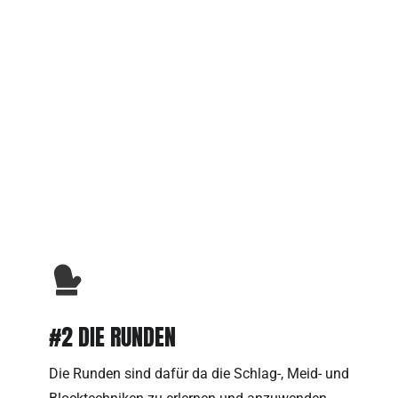
#1 WARM UP
Das Aufwärmen ist eines der wichtigsten
Aspekte im Sport. Daher legen wir auch grossen
Wert darauf, deinen Körper und deinen Geist
sowohl physisch, als auch Mental, auf das
intensive Training vorzubereiten.
#2 DIE RUNDEN
Die Runden sind dafür da die Schlag-, Meid- und