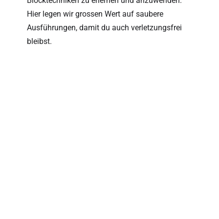
Blocktechniken zu erlernen und anzuwenden.
Hier legen wir grossen Wert auf saubere
Ausführungen, damit du auch verletzungsfrei
bleibst.
#3 PAUSEN
Pausen sind wichtig und werden bei uns, nach
jeden intensive Runde eingehalten. Wenn
Pausen nicht richtig und genug geschätzt
werden, sind Verletzungen vorprogrammiert!